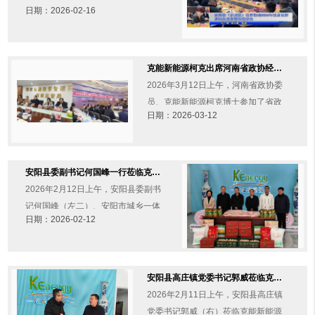
日期：2026-02-16
2026年经济良好开局企业家新春座谈
会。安阳县县长马卫听取了参会的企
业家代表的发言并通报了......
克能新能源柯克出席河南省政协经济委 “走访委员”及“数字金融科技展”活动（2026年3月12日）
2026年3月12日上午，河南省政协委
员、克能新能源柯克博士参加了省政
日期：2026-03-12
协经济委员会“走访委员”活动。活动由
省政协经济委员会主任王仲田率队，
省政协经济委员会部分委......
安阳县委副书记何国峰一行莅临克能新能源新春慰问（2026年2月12日）
2026年2月12日上午，安阳县委副书
记何国峰（左二）、安阳市城乡一体
日期：2026-02-12
化示范区党工委副书记、管委会常务
副主任蔡光伟（右三）、安阳县副县
长张杨（右一）、县总工会副......
安阳县高庄镇党委书记郭威莅临克能新能源新春慰问（2026年2月11日）
2026年2月11日上午，安阳县高庄镇
党委书记郭威（右）莅临克能新能源