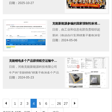
日期：2025-10-27
风》为主体的克能防火墙锂电大商恳
谈会并取得圆满成功。来自全国17个
省（直辖市、自治区）的......
克能新能源参编的国家强制性标准《电动自行车用锂离子蓄电池安全技术规范》将实施（2024年5月6日）
日前，由工业和信息化部负责组织起
草的《电动自行车用锂离子蓄电池安
日期：2024-05-06
全技术规范》(GB 43854—2024，以
下简称《技术规范》)强制性国家标准
近日得到国家市场监......
克能锂电多个产品获得航空运输中安全性能的国际性安全标准检测认证--UN38.3（2024年5月22日）
日前，河南克能新能源科技有限公司
生产的“克能锂电”锂离子电池多个产品
日期：2024-05-23
通过了锂电池在航空运输中安全性能
的国际性安全标准 (UN38.3)的认证检
测。UN38.3认......
1
2
3
4
5
6
...
26
27