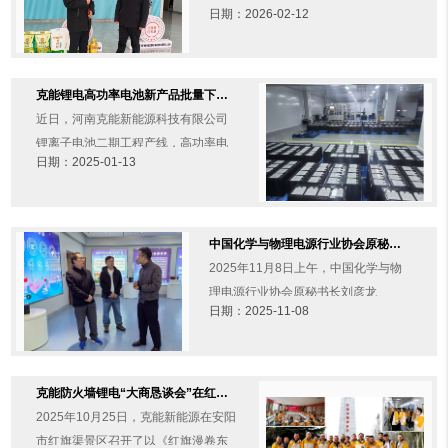
日期：2026-02-12
进行新春慰问。克能新能源创始人柯
克博士代表公司员工向领导的关心和
支持表示了诚挚的感谢。（通......
克能锂电高功率电池新产品批量下线（2025年1月13日）
近日，河南克能新能源科技有限公司
锂离子电池二期工程产线，高功率电
日期：2025-01-13
芯新产品批量下线，标志着在2025年
新年伊始，克能新能源产品的种类扩
容和应用领域的升级进入新阶段......
中国化学与物理电源行业协会原秘书长刘彦龙一行莅临克能新能源调研（2025年11月8日）
2025年11月8日上午，中国化学与物
理电源行业协会原秘书长刘彦龙
日期：2025-11-08
（左）一行莅临克能新能源调研，参
观公司展厅、克能锂电生产车间和研
究院后进行了座谈。克能新能源柯......
克能防火墙锂电“大商恳谈会”在红旗渠景区圆满召开（2025年10月25日）
2025年10月25日，克能新能源在安阳
市红旗渠景区召开了以《红旗漫卷东